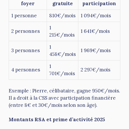
foyer
gratuite
participation
1 personne
810€/mois
1 094€/mois
1
2 personnes
1 641€/mois
215€/mois
1
3 personnes
1 969€/mois
458€/mois
1
4 personnes
2 297€/mois
701€/mois
Exemple : Pierre, célibataire, gagne 950€/mois.
Il a droit à la CSS avec participation financière
(entre 8€ et 30€/mois selon son âge).
Montants RSA et prime d’activité 2025