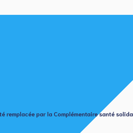
été
remplacée
par la
Complémentaire santé solida