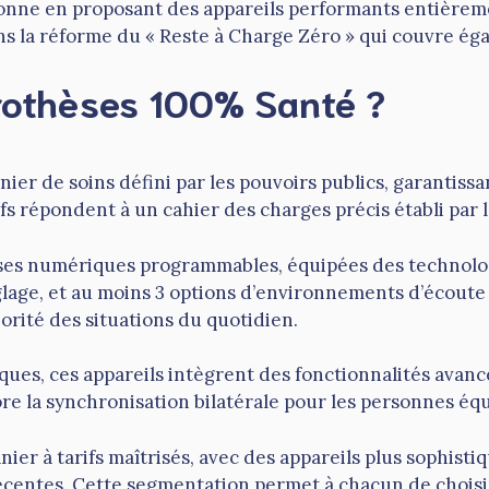
ne en proposant des appareils performants entièremen
s la réforme du « Reste à Charge Zéro » qui couvre égal
rothèses 100% Santé ?
r de soins défini par les pouvoirs publics, garantissant
ifs répondent à un cahier des charges précis établi par 
s numériques programmables, équipées des technologie
glage, et au moins 3 options d’environnements d’écout
orité des situations du quotidien.
ques, ces appareils intègrent des fonctionnalités avan
re la synchronisation bilatérale pour les personnes éq
r à tarifs maîtrisés, avec des appareils plus sophisti
 récentes. Cette segmentation permet à chacun de choisi