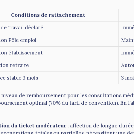
Conditions de rattachement
de travail déclaré
Immé
ion Pôle emploi
Maint
tion établissement
Imméd
ion retraite
Auto
ce stable 3 mois
3 moi
 niveau de remboursement pour les consultations médi
ursement optimal (70% du tarif de convention). En l’a
ion du ticket modérateur
: affection de longue durée 
es exonérations, totales ou partielles, nécessitent une