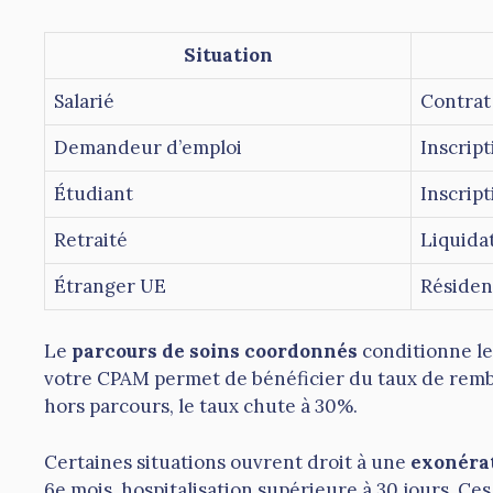
Situation
Salarié
Contrat 
Demandeur d’emploi
Inscript
Étudiant
Inscrip
Retraité
Liquidat
Étranger UE
Résiden
Le
parcours de soins coordonnés
conditionne le
votre CPAM permet de bénéficier du taux de rembo
hors parcours, le taux chute à 30%.
Certaines situations ouvrent droit à une
exonérat
6e mois, hospitalisation supérieure à 30 jours. C